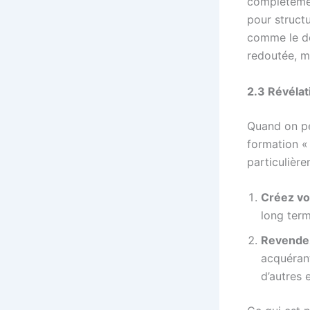
complètement
pour struct
comme le déc
redoutée, m
2.3 Révélat
Quand on pe
formation «
particulièr
Créez vo
long term
Revendez
acquéran
d’autres 