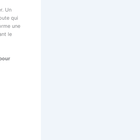
er. Un
oute qui
forme une
ant le
 pour