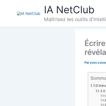
Aller
IA NetClub
au
contenu
Maîtrisez les outils d'intel
Écrire
révéla
Par
yves.cous
Somma
1.0 Int
2.0 