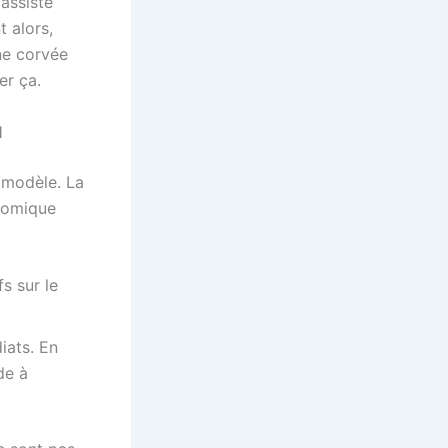
 assiste
 alors,
une corvée
er ça.
l
 modèle. La
onomique
s sur le
iats. En
de à