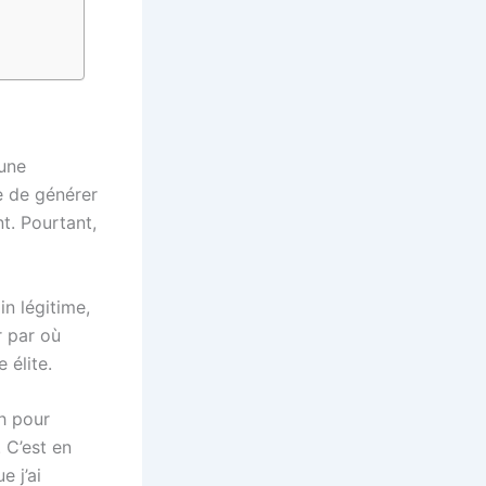
 une
e de générer
t. Pourtant,
n légitime,
r par où
 élite.
h pour
 C’est en
e j’ai