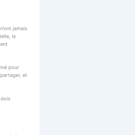
 n’ont jamais
elle, la
ment
onné pour
 partager, et
 dois