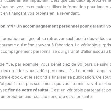
particulièrement impactant, c’est que ces deux approches n
Vous pouvez les cumuler : utiliser la formation pour lancer
t en finançant vos projets en la revendant.
tion n°4 : Un accompagnement personnel pour garantir v
 formation en ligne et se retrouver seul face à des vidéos 
courante qui mène souvent à l’abandon. La véritable surpris
 accompagnement personnalisé qui garantit d’aller jusqu’au 
 de Yve, par exemple, vous bénéficiez de 30 jours de suivi 
e deux rendez-vous vidéo personnalisés. Le premier appel se
otre e-book, et le second à finaliser sa publication. Ce sout
 l’objectif n’est pas seulement que vous terminiez votre e-b
oyez
fier de votre résultat
. C’est un véritable partenariat p
un projet en une réussite concrète et valorisante.
—————————————————————–