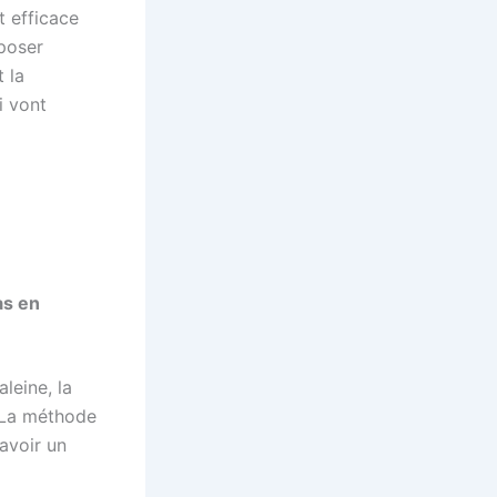
t efficace
oposer
 la
i vont
as en
leine, la
 La méthode
avoir un