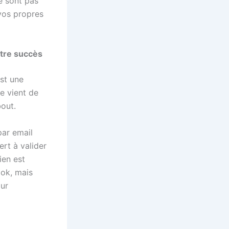
e sont pas
 vos propres
otre succès
est une
e vient de
bout.
par email
rt à valider
ien est
ook, mais
our