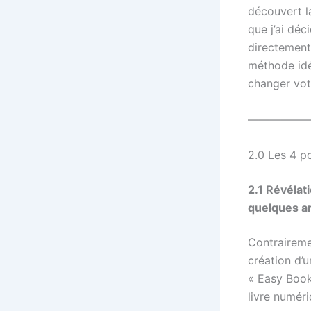
découvert l
que j’ai déc
directement.
méthode idéa
changer votr
—————
2.0 Les 4 po
2.1 Révélat
quelques a
Contrairemen
création d’
« Easy Book
livre numér