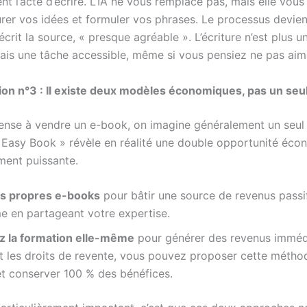
 l’acte d’écrire. L’IA ne vous remplace pas, mais elle vous
urer vos idées et formuler vos phrases. Le processus devient
rit la source, « presque agréable ». L’écriture n’est plus 
ais une tâche accessible, même si vous pensiez ne pas aim
ion n°3 : Il existe deux modèles économiques, pas un seu
nse à vendre un e-book, on imagine généralement un seul
 Easy Book » révèle en réalité une double opportunité éc
ement puissante.
s propres e-books
pour bâtir une source de revenus passif
e en partageant votre expertise.
 la formation elle-même
pour générer des revenus imméd
t les droits de revente, vous pouvez proposer cette métho
et conserver 100 % des bénéfices.