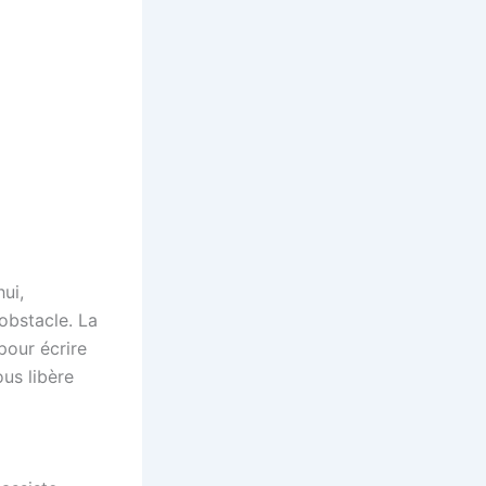
hui,
 obstacle. La
pour écrire
ous libère