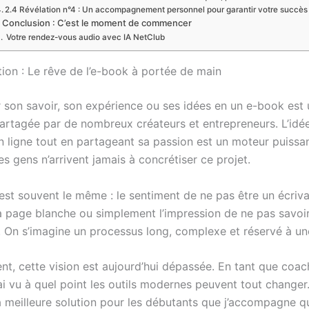
2.4 Révélation n°4 : Un accompagnement personnel pour garantir votre succès
 Conclusion : C’est le moment de commencer
Votre rendez-vous audio avec IA NetClub
tion : Le rêve de l’e-book à portée de main
 son savoir, son expérience ou ses idées en un e-book est
partagée par de nombreux créateurs et entrepreneurs. L’idé
n ligne tout en partageant sa passion est un moteur puissan
es gens n’arrivent jamais à concrétiser ce projet.
est souvent le même : le sentiment de ne pas être un écrivai
la page blanche ou simplement l’impression de ne pas savoi
On s’imagine un processus long, complexe et réservé à une
t, cette vision est aujourd’hui dépassée. En tant que coac
’ai vu à quel point les outils modernes peuvent tout changer.
a meilleure solution pour les débutants que j’accompagne qu