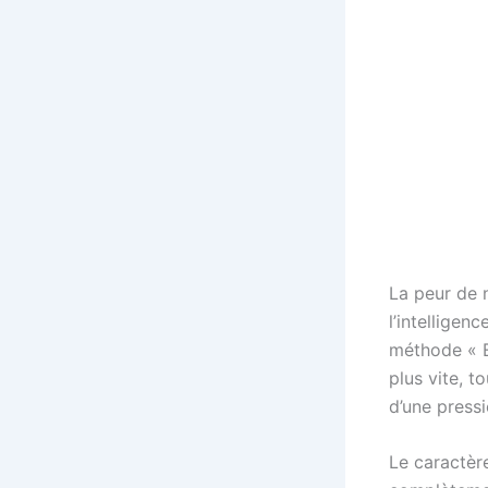
La peur de n
l’intelligen
méthode « E
plus vite, t
d’une press
Le caractère